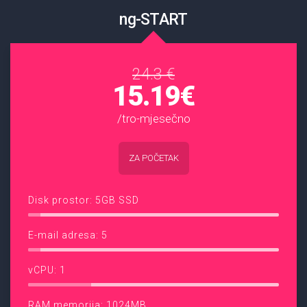
ng-START
24.3 €
15.19€
/tro-mjesečno
ZA POČETAK
Disk prostor: 5GB SSD
E-mail adresa: 5
vCPU: 1
RAM memorija: 1024MB