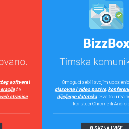
BizzBox
Timska komunikacija.
Omogući sebi i svojim uposlenicima
email
,
glasovne i video pozive
,
konferencije
,
smještaj i
dijeljenje datoteka
. Sve to u realnom vremenu,
koristeći Chrome ili Android App
SAZNAJ VIŠE