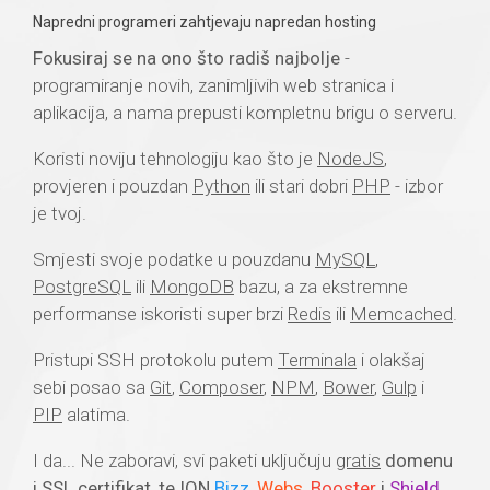
Napredni programeri zahtjevaju napredan hosting
Fokusiraj se na ono što radiš najbolje
-
programiranje novih, zanimljivih web stranica i
aplikacija, a nama prepusti kompletnu brigu o serveru.
Koristi noviju tehnologiju kao što je
NodeJS
,
provjeren i pouzdan
Python
ili stari dobri
PHP
- izbor
je tvoj.
Smjesti svoje podatke u pouzdanu
MySQL
,
PostgreSQL
ili
MongoDB
bazu, a za ekstremne
performanse iskoristi super brzi
Redis
ili
Memcached
.
Pristupi SSH protokolu putem
Terminala
i olakšaj
sebi posao sa
Git
,
Composer
,
NPM
,
Bower
,
Gulp
i
PIP
alatima.
I da... Ne zaboravi, svi paketi uključuju
gratis
domenu
i SSL certifikat, te ION
Bizz
,
Webs
,
Booster
i
Shield